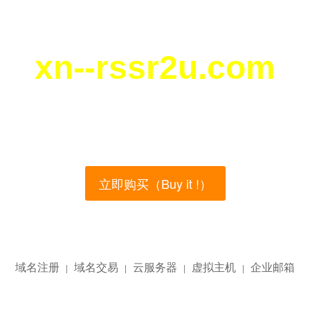
xn--rssr2u.com
您所访问的域名正在西部数码（west.cn）出售！
main name is currently for sale on the west.cn, Buy
立即购买（Buy it !）
域名注册
域名交易
云服务器
虚拟主机
企业邮箱
|
|
|
|